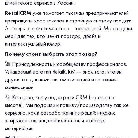
клиентского сервиса в России.
серьёзно, как к разработке интеграций: никаких
RetailCRM
уже помогает тысячам предпринимателей
«сырых» швов, выцветших красок и дешевых
😎 Разговорный код e-commerce. Футболка/кружка с
превращать хаос заказов в стройную систему продаж.
материалов.
символикой RetailCRM — лучший способ найти «своих»
А теперь эта система стала… тактильной. Мы создали
на профильной конференции или просто в кофейне.
мерч для тех, кто ценит порядок, драйв и
Кому подойдет:
интеллектуальный юмор.
Владельцам интернет-магазинов.
Почему стоит выбрать этот товар?
Операторам, сделавшим 1000+ заказов.
🚀 Принадлежность к сообществу профессионалов.
Айтишникам, которые знают, что API — это любовь.
Узнаваемый логотип RetailCRM — знак того, что вы
Лучший мерч — тот, который не пылится в шкафу, а
дружите с данными, автоматизацией и высокими
работает на имидж. Забирайте свой кусочек
конверсиями.
RetailCRM.
💡 Качество, как у поддержки CRM (то есть на
высоте). Мы подошли к пошиву/производству так же
серьёзно, как к разработке интеграций: никаких
«сырых» швов, выцветших красок и дешевых
материалов.