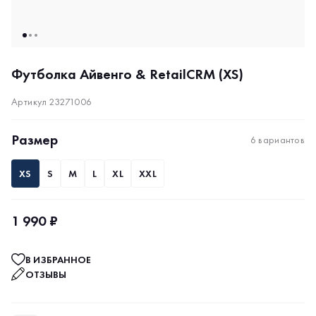
Футболка Айвенго & RetailCRM (XS)
Артикул 23271006
Размер
6 вариантов
XS
S
M
L
XL
XXL
1 990 ₽
В ИЗБРАННОЕ
ОТЗЫВЫ