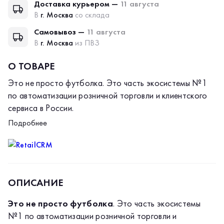
Доставка курьером —
11 августа
В
г. Москва
со склада
Самовывоз —
11 августа
В
г. Москва
из ПВЗ
О ТОВАРЕ
Это не просто футболка
. Это часть экосистемы №1
по автоматизации розничной торговли и клиентского
сервиса в России.
RetailCRM
уже помогает тысячам предпринимателей
Подробнее
превращать хаос заказов в стройную систему продаж.
А теперь эта система стала… тактильной. Мы создали
мерч для тех, кто ценит порядок, драйв и
Почему стоит выбрать этот товар?
интеллектуальный юмор.
🚀 Принадлежность к сообществу профессионалов.
ОПИСАНИЕ
Узнаваемый логотип RetailCRM — знак того, что вы
дружите с данными, автоматизацией и высокими
Это не просто футболка
. Это часть экосистемы
конверсиями.
💡 Качество, как у поддержки CRM (то есть на
№1 по автоматизации розничной торговли и
высоте). Мы подошли к пошиву/производству так же