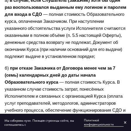
а) 
в случае, если Слушатель (Заказчик) хотя бы один 
раз воспользовался выданным ему логином и паролем 
для входа в СДО
 — полная стоимость Образовательного 
курса, оплаченная Заказчиком. При наступлении 
указанного обстоятельства услуги Исполнителя считаются 
оказанными в полном объёме (п. 5.5 настоящей Оферты), 
денежные средства возврату не подлежат, Документ об 
окончании Курса (при наличии оснований для его выдачи) 
подлежит выдаче в установленном порядке;
б) 
при отказе Заказчика от Договора менее чем за 7 
(семь) календарных дней до даты начала 
Образовательного курса
 — полная стоимость Курса. В 
указанном случае стоимость затрат, понесённых 
Исполнителем и связанных с организацией Курса (оплата 
услуг преподавателей, методологов, администраторов 
учебного процесса, обеспечение функционирования СДО и 
прочие затраты), считается равной стоимости услуг по 
Политикой
Мы собираем куки. Посещая страницы сайта, вы
×
организации и проведению соответствующей Программы 
конфиденциальности
соглашаетесь с