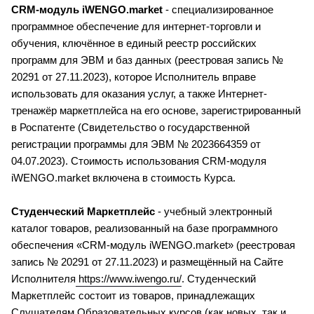
CRM-модуль iWENGO.market 
- специализированное 
программное обеспечение для интернет-торговли и 
обучения, ключённое в единый реестр российских 
программ для ЭВМ и баз данных (реестровая запись № 
20291 от 27.11.2023), которое Исполнитель вправе 
использовать для оказания услуг, а также Интернет-
тренажёр маркетплейса на его основе, зарегистрированный 
в Роспатенте (Свидетельство о государственной 
регистрации программы для ЭВМ № 2023664359 от 
04.07.2023). Стоимость использования CRM-модуля 
iWENGO.market включена в стоимость Курса.
Студенческий Маркетплейс 
- уче
бный электронный 
каталог товаров, реализованный на базе программного 
обеспечения «CRM-модуль iWENGO.market» (реестровая 
запись № 20291 от 27.11.2023) и размещённый на Сайте 
Исполнителя
 https://www.iwengo.ru/
. Студенческий 
Маркетплейс состоит из товаров, принадлежащих 
Слушателям Образовательных курсов (как новых, так и 