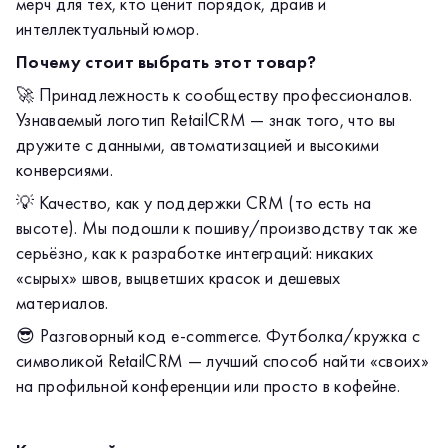
мерч для тех, кто ценит порядок, драйв и
Кому подойдет:
интеллектуальный юмор.
Владельцам интернет-магазинов.
Почему стоит выбрать этот товар?
Операторам, сделавшим 1000+ заказов.
🚀 Принадлежность к сообществу профессионалов.
Айтишникам, которые знают, что API — это любовь.
Узнаваемый логотип RetailCRM — знак того, что вы
Лучший мерч — тот, который не пылится в шкафу, а
дружите с данными, автоматизацией и высокими
работает на имидж. Забирайте свой кусочек
конверсиями.
RetailCRM.
💡 Качество, как у поддержки CRM (то есть на
высоте). Мы подошли к пошиву/производству так же
серьёзно, как к разработке интеграций: никаких
«сырых» швов, выцветших красок и дешевых
материалов.
😎 Разговорный код e-commerce. Футболка/кружка с
символикой RetailCRM — лучший способ найти «своих»
на профильной конференции или просто в кофейне.