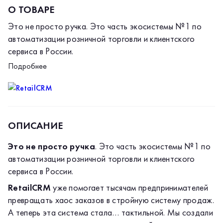
О ТОВАРЕ
Это не просто ручка
. Это часть экосистемы №1 по
автоматизации розничной торговли и клиентского
сервиса в России.
RetailCRM
уже помогает тысячам предпринимателей
Подробнее
превращать хаос заказов в стройную систему продаж.
А теперь эта система стала… тактильной. Мы создали
мерч для тех, кто ценит порядок, драйв и
Почему стоит выбрать этот товар?
интеллектуальный юмор.
🚀 Принадлежность к сообществу профессионалов.
ОПИСАНИЕ
Узнаваемый логотип RetailCRM — знак того, что вы
дружите с данными, автоматизацией и высокими
Это не просто ручка
. Это часть экосистемы №1 по
конверсиями.
💡 Качество, как у поддержки CRM (то есть на
автоматизации розничной торговли и клиентского
высоте). Мы подошли к пошиву/производству так же
сервиса в России.
серьёзно, как к разработке интеграций: никаких
RetailCRM
уже помогает тысячам предпринимателей
«сырых» швов, выцветших красок и дешевых
😎 Разговорный код e-commerce. Футболка/кружка с
превращать хаос заказов в стройную систему продаж.
материалов.
символикой RetailCRM — лучший способ найти «своих»
А теперь эта система стала… тактильной. Мы создали
на профильной конференции или просто в кофейне.