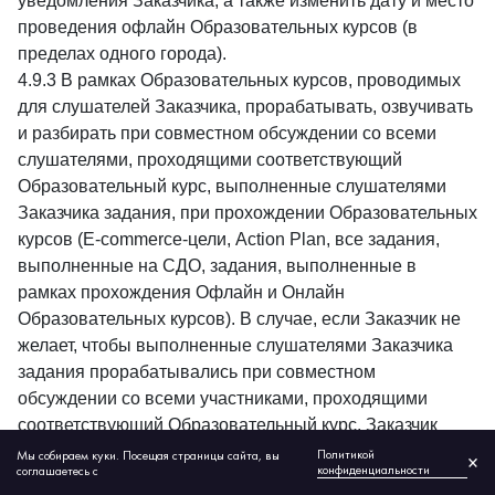
уведомления Заказчика, а также изменить дату и место
проведения офлайн Образовательных курсов (в
пределах одного города).
4.9.3 В рамках Образовательных курсов, проводимых
для слушателей Заказчика, прорабатывать, озвучивать
и разбирать при совместном обсуждении со всеми
слушателями, проходящими соответствующий
Образовательный курс, выполненные слушателями
Заказчика задания, при прохождении Образовательных
курсов (E-commerce-цели, Action Plan, все задания,
выполненные на СДО, задания, выполненные в
рамках прохождения Офлайн и Онлайн
Образовательных курсов). В случае, если Заказчик не
желает, чтобы выполненные слушателями Заказчика
задания прорабатывались при совместном
обсуждении со всеми участниками, проходящими
соответствующий Образовательный курс, Заказчик
должен направить уведомление об этом на
Политикой
Мы собираем куки. Посещая страницы сайта, вы
×
конфиденциальности
соглашаетесь с
электронную почту Исполнителя, указанную в п. 10.7.