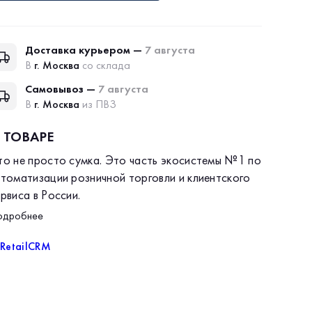
Доставка курьером —
7 августа
В
г. Москва
со склада
Самовывоз —
7 августа
В
г. Москва
из ПВЗ
 ТОВАРЕ
то не просто сумка
. Это часть экосистемы №1 по
втоматизации розничной торговли и клиентского
рвиса в России.
etailCRM
уже помогает тысячам
одробнее
редпринимателей превращать хаос заказов в
тройную систему продаж. А теперь эта система
тала… тактильной. Мы создали мерч для тех, кто
очему стоит выбрать этот товар?
енит порядок, драйв и интеллектуальный юмор.
 Принадлежность к сообществу
рофессионалов. Узнаваемый логотип RetailCRM —