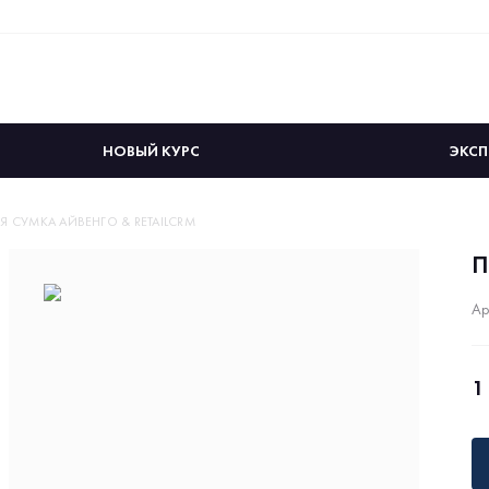
НОВЫЙ КУРС
ЭКСП
 СУМКА АЙВЕНГО & RETAILCRM
П
Ар
1