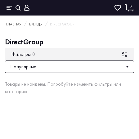
0
ГЛАВНАЯ
БРЕНДЫ
DIRECTGROUP
DirectGroup
Фильтры
0
Популярные
Товары не найдены. Попробуйте изменить фильтры или
категорию.